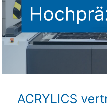
Hochpräz
ACRYLICS vertr