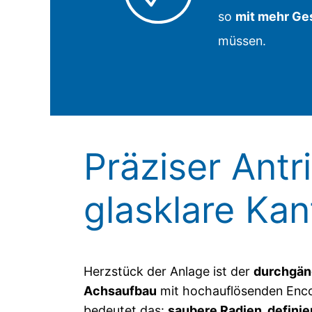
so
mit mehr Ge
müssen.
Präziser Antr
glasklare Ka
Herzstück der Anlage ist der
durchgän
Achsaufbau
mit hochauflösenden Encod
bedeutet das:
saubere Radien, definie