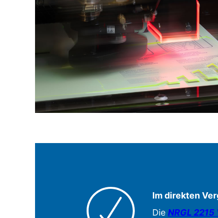
Im direkten Ver
Die
NRGL 2215