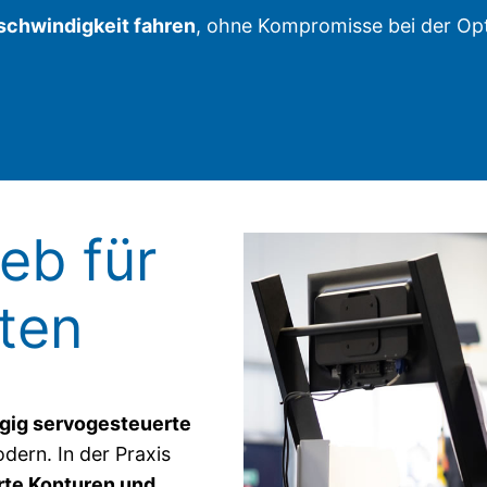
schwindigkeit fahren
, ohne Kompromisse bei der Opt
ieb für
nten
gig servogesteuerte
ern. In der Praxis
rte Konturen und