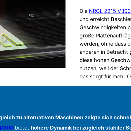
Die
NRGL 2215 V300
und erreicht Beschle
Geschwindigkeiten b
große Plattenaufträg
werden, ohne dass die
anderen in Betrach
diese hohen Geschwin
nutzen, weil der Schn
das sorgt für mehr O
gleich zu alternativen Maschinen zeigte sich schnel
 V300
bietet
höhere Dynamik bei zugleich stabiler Sc