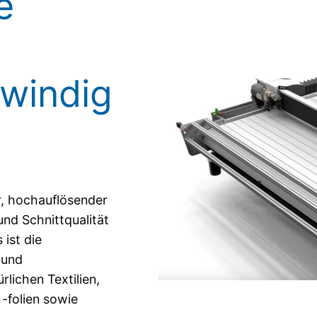
e
windig
r, hochauflösender
und Schnittqualität
ist die
 und
lichen Textilien,
 -folien sowie