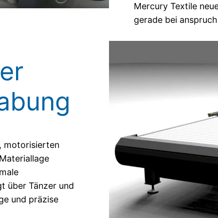
Mercury Textile neue
gerade bei anspruchs
er
habung
 motorisierten
 Materiallage
imale
t über Tänzer und
ge und präzise